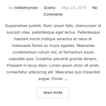
Posted
by
mikkelnyman
Scenic
May 24, 2019
No
on
Comments
Suspendisse potenti. Nunc ipsum felis, ullamcorper id
suscipit vitae, pellentesque eget lectus. Pellentesque
habitant morbi tristique senectus et netus et
malesuada fames ac turpis egestas. Maecenas
condimentum rutrum nisl, at fermentum turpis
vulputate quis. Curabitur placerat gravida tempor.
Praesent in lacus diam. Lorem ipsum dolor sit amet,
consectetur adipiscing elit. Maecenas quis imperdiet
augue. Donec …
“DESERT ROAD”
READ MORE